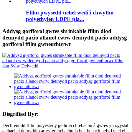
Ffilm pwysedd uchel wedi'i chwythu
polyethylen LDPE pla...
Addysg gorfforol gwres shrinkable ffilm diod
deunydd pacio allanol cwrw deunydd pacio addysg
gorfforol ffilm gwneuthurwr
Disgrifiad Byr:
Dechreuodd ffilm polyester y gellir ei chrebachu â gwres yn ogystal
â chael ei defnyddio ar gyfer crebachu la bel, bellach hefyd gael ei