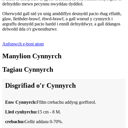
defnyddio mewn pecynnu nwyddau dyddiol.
Oherwydd gall nid yn unig amddiffyn deunydd pacio rhag effaith,
glaw, lleithder-brawf, rhwd-brawf, a gall wneud y cynnyrch i
argraffu deunydd pacio hardd i ennill defnyddwyr, a gall ddangos
delwedd dda o'r gwneuthurwr.
Anfonwch e-bost atom
Manylion Cynnyrch
Tagiau Cynnyrch
Disgrifiad o'r Cynnyrch
Enw Cynnyrch:
Ffilm crebachu addysg gorfforol.
Lled cynhyrchu:
15 cm - 8 M.
crebachu:
Gellir addasu 0-70%.