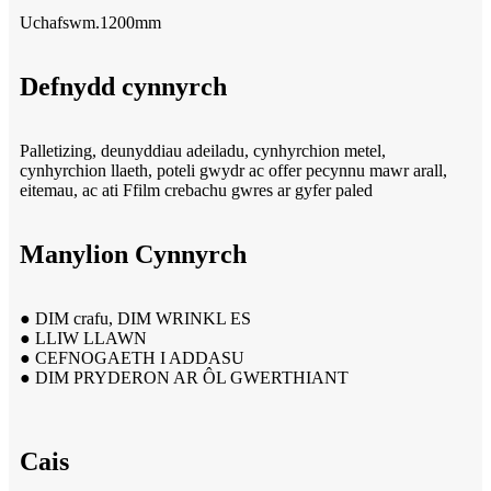
Uchafswm.1200mm
Defnydd cynnyrch
Palletizing, deunyddiau adeiladu, cynhyrchion metel,
cynhyrchion llaeth, poteli gwydr ac offer pecynnu mawr arall,
eitemau, ac ati Ffilm crebachu gwres ar gyfer paled
Manylion Cynnyrch
● DIM crafu, DIM WRINKL ES
● LLIW LLAWN
● CEFNOGAETH I ADDASU
● DIM PRYDERON AR ÔL GWERTHIANT
Cais