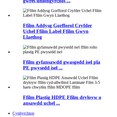
gwres uniongyrchol ...
Ffilm Addysg Gorfforol Cryfder
Uchel Ffilm Label Ffilm Gwyn
Llaethog
Ffilm gyfansawdd gwasgedd isel pla
PE pwysedd isel ...
Ffilm Plastig HDPE Ffilm dryloyw o
ansawdd uchel ...
Cynhyrchion