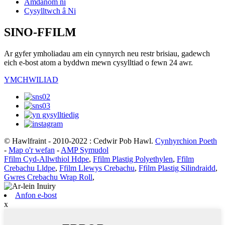
Amdanom ni
Cysylltwch â Ni
SINO-FFILM
Ar gyfer ymholiadau am ein cynnyrch neu restr brisiau, gadewch
eich e-bost atom a byddwn mewn cysylltiad o fewn 24 awr.
YMCHWILIAD
© Hawlfraint - 2010-2022 : Cedwir Pob Hawl.
Cynhyrchion Poeth
-
Map o'r wefan
-
AMP Symudol
Ffilm Cyd-Allwthiol Hdpe
,
Ffilm Plastig Polyethylen
,
Ffilm
Crebachu Lldpe
,
Ffilm Llewys Crebachu
,
Ffilm Plastig Silindraidd
,
Gwres Crebachu Wrap Roll
,
Anfon e-bost
x