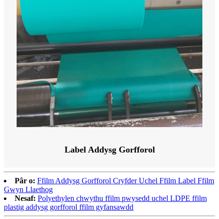
Label Addysg Gorfforol
Pâr o:
Ffilm Addysg Gorfforol Cryfder Uchel Ffilm Label Ffilm
Gwyn Llaethog
Nesaf:
Polyethylen chwythu ffilm pwysedd uchel LDPE ffilm
plastig addysg gorfforol ffilm gyfansawdd