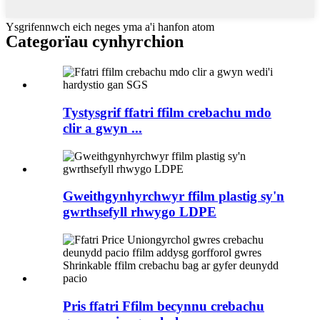
Ysgrifennwch eich neges yma a'i hanfon atom
Categorïau cynhyrchion
Tystysgrif ffatri ffilm crebachu mdo
clir a gwyn ...
Gweithgynhyrchwyr ffilm plastig sy'n
gwrthsefyll rhwygo LDPE
Pris ffatri Ffilm becynnu crebachu