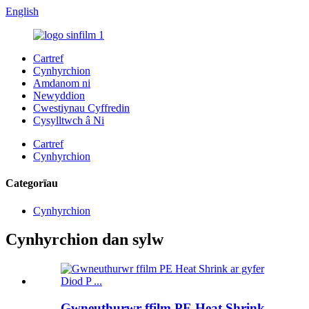
English
Cartref
Cynhyrchion
Amdanom ni
Newyddion
Cwestiynau Cyffredin
Cysylltwch â Ni
Cartref
Cynhyrchion
Categorïau
Cynhyrchion
Cynhyrchion dan sylw
Gwneuthurwr ffilm PE Heat Shrink