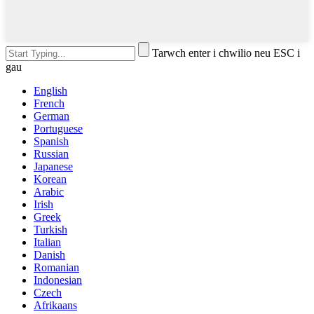
Tarwch enter i chwilio neu ESC i
gau
English
French
German
Portuguese
Spanish
Russian
Japanese
Korean
Arabic
Irish
Greek
Turkish
Italian
Danish
Romanian
Indonesian
Czech
Afrikaans