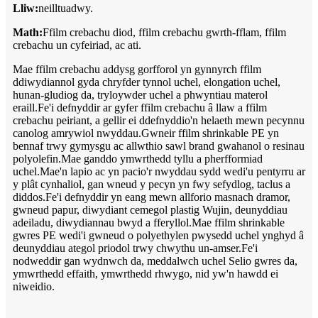
Lliw:
neilltuadwy.
Math:
Ffilm crebachu diod, ffilm crebachu gwrth-fflam, ffilm
crebachu un cyfeiriad, ac ati.
Mae ffilm crebachu addysg gorfforol yn gynnyrch ffilm
ddiwydiannol gyda chryfder tynnol uchel, elongation uchel,
hunan-gludiog da, tryloywder uchel a phwyntiau materol
eraill.Fe'i defnyddir ar gyfer ffilm crebachu â llaw a ffilm
crebachu peiriant, a gellir ei ddefnyddio'n helaeth mewn pecynnu
canolog amrywiol nwyddau.Gwneir ffilm shrinkable PE yn
bennaf trwy gymysgu ac allwthio sawl brand gwahanol o resinau
polyolefin.Mae ganddo ymwrthedd tyllu a pherfformiad
uchel.Mae'n lapio ac yn pacio'r nwyddau sydd wedi'u pentyrru ar
y plât cynhaliol, gan wneud y pecyn yn fwy sefydlog, taclus a
diddos.Fe'i defnyddir yn eang mewn allforio masnach dramor,
gwneud papur, diwydiant cemegol plastig Wujin, deunyddiau
adeiladu, diwydiannau bwyd a fferyllol.Mae ffilm shrinkable
gwres PE wedi'i gwneud o polyethylen pwysedd uchel ynghyd â
deunyddiau ategol priodol trwy chwythu un-amser.Fe'i
nodweddir gan wydnwch da, meddalwch uchel Selio gwres da,
ymwrthedd effaith, ymwrthedd rhwygo, nid yw'n hawdd ei
niweidio.