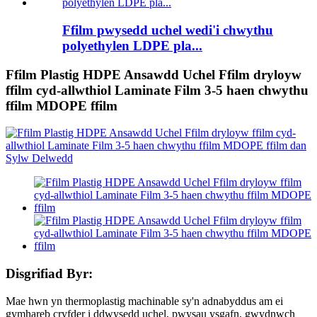
Ffilm pwysedd uchel wedi'i chwythu
polyethylen LDPE pla...
Ffilm Plastig HDPE Ansawdd Uchel Ffilm dryloyw
ffilm cyd-allwthiol Laminate Film 3-5 haen chwythu
ffilm MDOPE ffilm
Disgrifiad Byr:
Mae hwn yn thermoplastig machinable sy'n adnabyddus am ei
gymhareb cryfder i ddwysedd uchel, pwysau ysgafn, gwydnwch