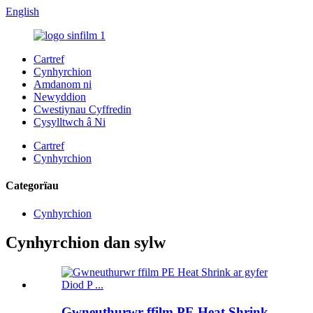
English
Cartref
Cynhyrchion
Amdanom ni
Newyddion
Cwestiynau Cyffredin
Cysylltwch â Ni
Cartref
Cynhyrchion
Categorïau
Cynhyrchion
Cynhyrchion dan sylw
Gwneuthurwr ffilm PE Heat Shrink