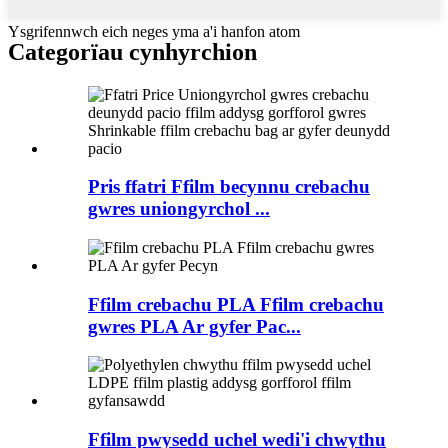
Ysgrifennwch eich neges yma a'i hanfon atom
Categorïau cynhyrchion
Pris ffatri Ffilm becynnu crebachu
gwres uniongyrchol ...
Ffilm crebachu PLA Ffilm crebachu
gwres PLA Ar gyfer Pac...
Ffilm pwysedd uchel wedi'i chwythu