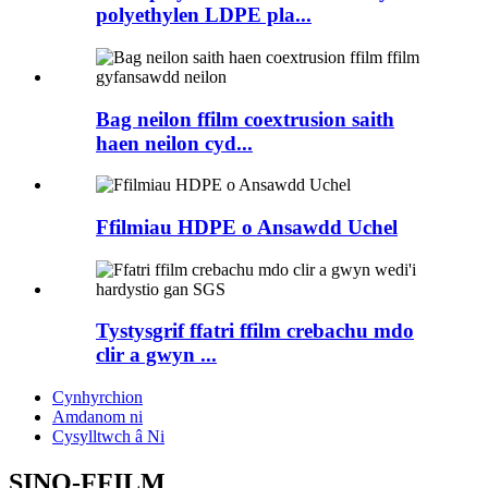
polyethylen LDPE pla...
Bag neilon ffilm coextrusion saith
haen neilon cyd...
Ffilmiau HDPE o Ansawdd Uchel
Tystysgrif ffatri ffilm crebachu mdo
clir a gwyn ...
Cynhyrchion
Amdanom ni
Cysylltwch â Ni
SINO-FFILM