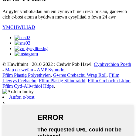
Ar gyfer ymholiadau am ein cynnyrch neu restr brisiau, gadewch
eich e-bost atom a byddwn mewn cysylltiad o fewn 24 awr.
YMCHWILIAD
© Hawlfraint - 2010-2022 : Cedwir Pob Hawl.
Cynhyrchion Poeth
-
Map o'r wefan
-
AMP Symudol
Ffilm Plastig Polyethylen
,
Gwres Crebachu Wrap Roll
,
Ffilm
Llewys Crebachu
,
Ffilm Plastig Silindraidd
,
Ffilm Crebachu Lldpe
,
Ffilm Cyd-Allwthiol Hdpe
,
Anfon e-bost
x