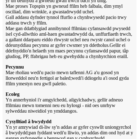
yr un deunydd a gwneud gwall trwch bach yn unig.
Mae proses Topspin yn gwneud ffilm heb falbala, dim ymyl
osciliad, dim wrinkle, a gwastadrwydd uchel.
Gall addasu dyfnder tynnol ffurfio a chynhwysedd pacio trwy
addasu trwch y ffilm.
Mae gan ddatblygiad annibynnol ffilmiau cyfansawdd pwysedd
isel cyd-allwthio aml-haen gwastadrwydd da, unffurfiaeth trwch,
a gallant ddarparu eiddo rhwystr uchel neu rwystr canol uchel o
ddeunyddiau pecynnu ar gyfer cwsmer yn ddetholus.Gellir ei
ddefnyddio'n helaeth ym maes pecynnu cyfansawdd papur, tâp
gludiog, PP, ffabrigau heb eu gwehyddu a chynhyrchion eraill.
Pecynnu
Mae rholiau wedi'u pacio mewn taflenni AG a'u gosod yn
llorweddol neu'n fertigol ar baled;wedi'i ddiogelu a'i osod gyda
ffilm ymestyn neu gwfl paletio.
Ecoleg
Yn annerbyniol i'r amgylchedd, ailgylchadwy, gellir adneuo
ffilmiau mewn tomenni neu eu hylosgi - nid oes unrhyw
sylweddau niweidiol yn ymddangos.
Cysylltiad â bwydydd
Yn yr amrywiad di-liw sy'n addas ar gyfer cyswllt uniongyrchol
â bwydydd;pan fyddant wedi'u lliwio, yn addas dim ond hyd at y
ganran gyfyngedig a bennwyd gan y cynhyrchydd.