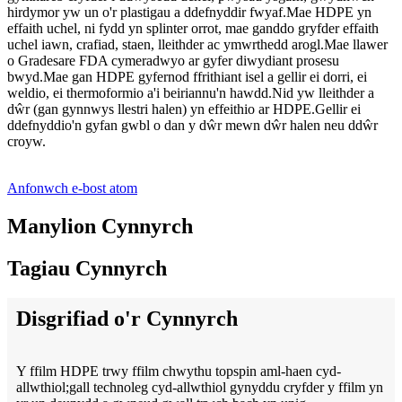
hirdymor yw un o'r plastigau a ddefnyddir fwyaf.Mae HDPE yn
effaith uchel, ni fydd yn splinter orrot, mae ganddo gryfder effaith
uchel iawn, crafiad, staen, lleithder ac ymwrthedd arogl.Mae llawer
o Gradesare FDA cymeradwyo ar gyfer diwydiant prosesu
bwyd.Mae gan HDPE gyfernod ffrithiant isel a gellir ei dorri, ei
weldio, ei thermoformio a'i beiriannu'n hawdd.Nid yw lleithder a
dŵr (gan gynnwys llestri halen) yn effeithio ar HDPE.Gellir ei
ddefnyddio'n gyfan gwbl o dan y dŵr mewn dŵr halen neu ddŵr
croyw.
Anfonwch e-bost atom
Manylion Cynnyrch
Tagiau Cynnyrch
Disgrifiad o'r Cynnyrch
Y ffilm HDPE trwy ffilm chwythu topspin aml-haen cyd-
allwthiol;gall technoleg cyd-allwthiol gynyddu cryfder y ffilm yn