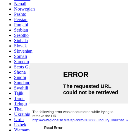
Nepali
Norwegian
Pashto
Persian
Punjabi
Serbian
Sesotho
Sinhala
Slovak
Slovenian
Somali
Samoan
Scots Gaelic
Shona
Sindhi
Sundanese
Swahili
Tajik
Tamil
Telugu
Thai
Ukrainian
Urdu
Uzbek
Vietnamese