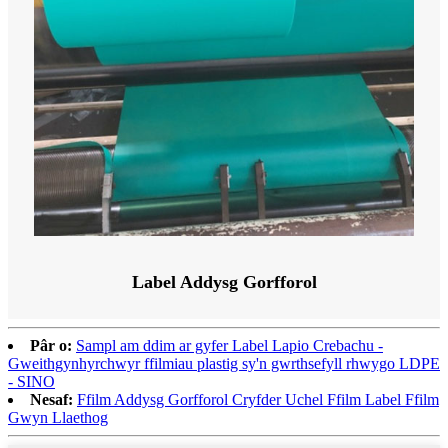
Label Addysg Gorfforol
Pâr o:
Sampl am ddim ar gyfer Label Lapio Crebachu -
Gweithgynhyrchwyr ffilmiau plastig sy'n gwrthsefyll rhwygo LDPE
- SINO
Nesaf:
Ffilm Addysg Gorfforol Cryfder Uchel Ffilm Label Ffilm
Gwyn Llaethog