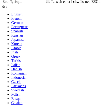
Tarwch enter i chwilio neu ESC i
gau
English
French
German
Portuguese
Spanish
Russian
Japanese
Korean
Arabic
Irish
Greek
Turkish
Italian
Danish
Romanian
Indonesian
Czech
Afrikaans
Swedish
Polish
Basque
Catalan